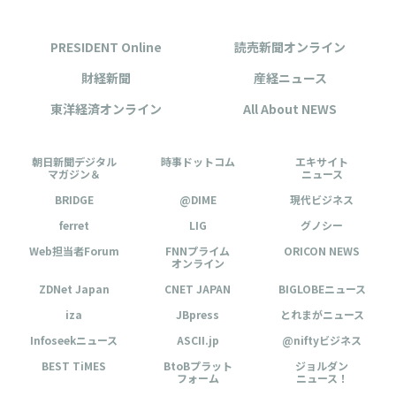
PRESIDENT Online
読売新聞オンライン
財経新聞
産経ニュース
東洋経済オンライン
All About NEWS
朝日新聞デジタル
時事ドットコム
エキサイト
マガジン＆
ニュース
BRIDGE
@DIME
現代ビジネス
ferret
LIG
グノシー
Web担当者Forum
FNNプライム
ORICON NEWS
オンライン
ZDNet Japan
CNET JAPAN
BIGLOBEニュース
iza
JBpress
とれまがニュース
Infoseekニュース
ASCII.jp
@niftyビジネス
BEST TiMES
BtoBプラット
ジョルダン
フォーム
ニュース！